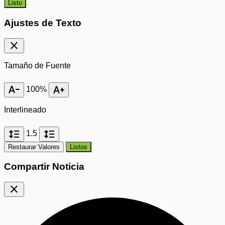
Listo
Ajustes de Texto
close
Tamaño de Fuente
text_decrease
text_increase
100%
Interlineado
format_line_spacing
format_line_spacing
1.5
Restaurar Valores
Listos
Compartir Noticia
close