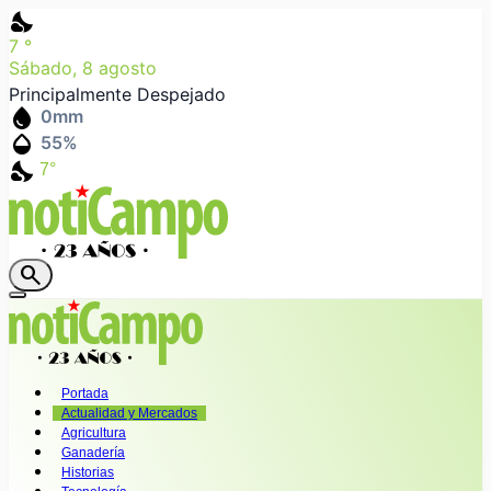
nights_stay
7
°
Sábado, 8 agosto
Principalmente Despejado
water_drop
0
mm
humidity_mid
55
%
nights_stay
7°
search
Portada
Actualidad y Mercados
Agricultura
Ganadería
Historias