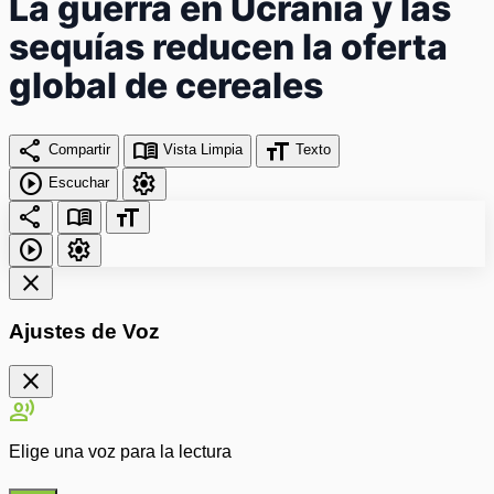
La guerra en Ucrania y las
sequías reducen la oferta
global de cereales
share
menu_book
format_size
Compartir
Vista Limpia
Texto
play_circle
settings
Escuchar
share
menu_book
format_size
play_circle
settings
close
Ajustes de Voz
close
record_voice_over
Elige una voz para la lectura