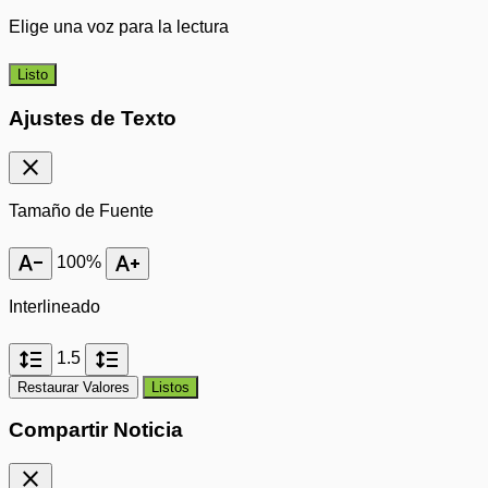
Elige una voz para la lectura
Listo
Ajustes de Texto
close
Tamaño de Fuente
text_decrease
text_increase
100%
Interlineado
format_line_spacing
format_line_spacing
1.5
Restaurar Valores
Listos
Compartir Noticia
close