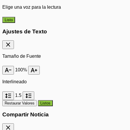
Elige una voz para la lectura
Listo
Ajustes de Texto
close
Tamaño de Fuente
text_decrease
text_increase
100%
Interlineado
format_line_spacing
format_line_spacing
1.5
Restaurar Valores
Listos
Compartir Noticia
close