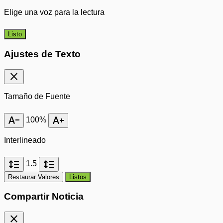
Elige una voz para la lectura
Listo
Ajustes de Texto
close
Tamaño de Fuente
text_decrease
text_increase
100%
Interlineado
format_line_spacing
format_line_spacing
1.5
Restaurar Valores
Listos
Compartir Noticia
close