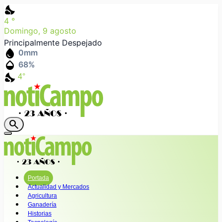
nights_stay
4
°
Domingo, 9 agosto
Principalmente Despejado
water_drop
0
mm
humidity_mid
68
%
nights_stay
4°
search
Portada
Actualidad y Mercados
Agricultura
Ganadería
Historias