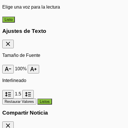
Elige una voz para la lectura
Listo
Ajustes de Texto
close
Tamaño de Fuente
text_decrease
text_increase
100%
Interlineado
format_line_spacing
format_line_spacing
1.5
Restaurar Valores
Listos
Compartir Noticia
close