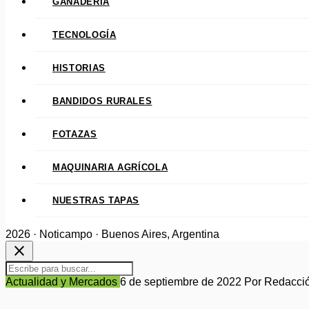
GANADERÍA
TECNOLOGÍA
HISTORIAS
BANDIDOS RURALES
FOTAZAS
MAQUINARIA AGRÍCOLA
NUESTRAS TAPAS
2026 · Noticampo · Buenos Aires, Argentina
close
Actualidad y Mercados
6 de septiembre de 2022
Por Redacci