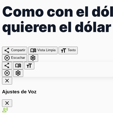
Como con el dól
quieren el dólar
share
menu_book
format_size
Compartir
Vista Limpia
Texto
play_circle
settings
Escuchar
share
menu_book
format_size
play_circle
settings
close
Ajustes de Voz
close
record_voice_over