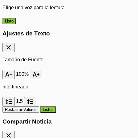
Elige una voz para la lectura
Listo
Ajustes de Texto
close
Tamaño de Fuente
text_decrease
text_increase
100%
Interlineado
format_line_spacing
format_line_spacing
1.5
Restaurar Valores
Listos
Compartir Noticia
close