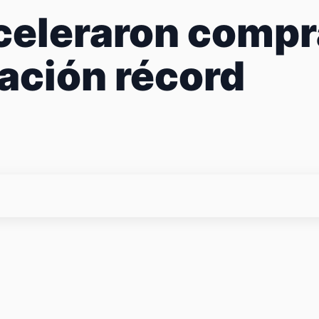
eleraron compra
dación récord