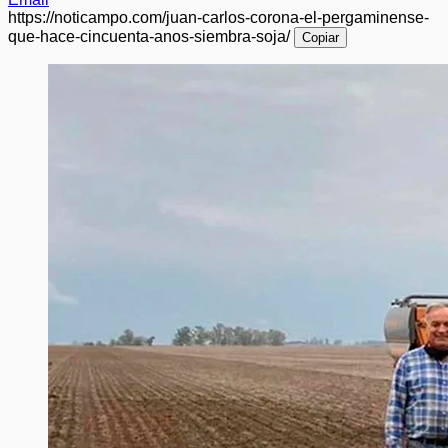
https://noticampo.com/juan-carlos-corona-el-pergaminense-
que-hace-cincuenta-anos-siembra-soja/
Copiar