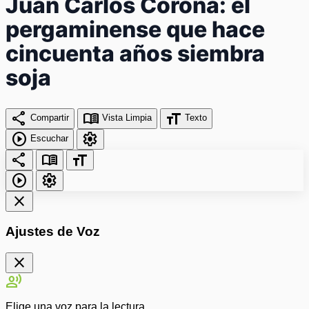
Juan Carlos Corona: el
pergaminense que hace
cincuenta años siembra
soja
share
menu_book
format_size
Compartir
Vista Limpia
Texto
play_circle
settings
Escuchar
share
menu_book
format_size
play_circle
settings
close
Ajustes de Voz
close
record_voice_over
Elige una voz para la lectura