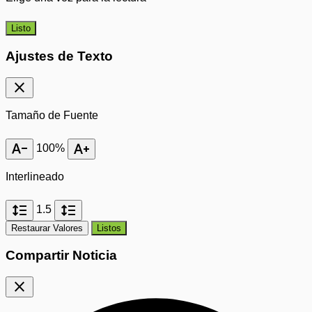
Listo
Ajustes de Texto
close
Tamaño de Fuente
text_decrease
text_increase
100%
Interlineado
format_line_spacing
format_line_spacing
1.5
Restaurar Valores
Listos
Compartir Noticia
close