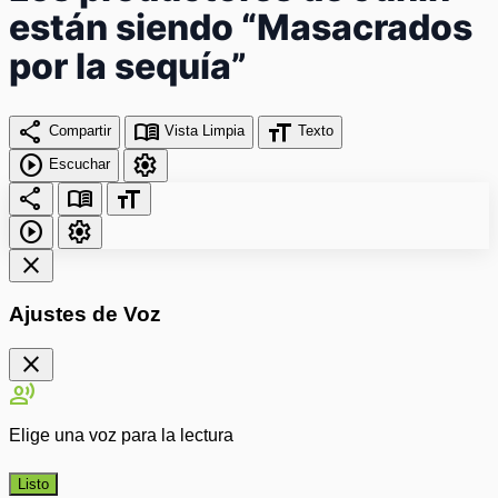
están siendo “Masacrados
por la sequía”
share
menu_book
format_size
Compartir
Vista Limpia
Texto
play_circle
settings
Escuchar
share
menu_book
format_size
play_circle
settings
close
Ajustes de Voz
close
record_voice_over
Elige una voz para la lectura
Listo