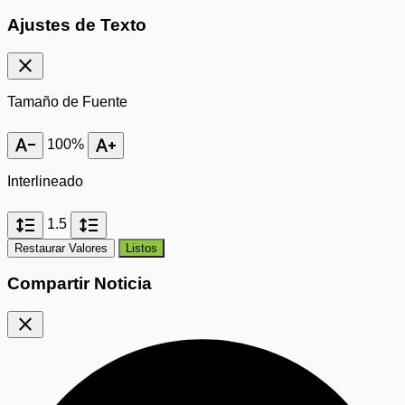
Ajustes de Texto
close
Tamaño de Fuente
text_decrease
text_increase
100%
Interlineado
format_line_spacing
format_line_spacing
1.5
Restaurar Valores
Listos
Compartir Noticia
close