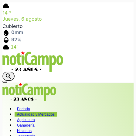
cloud
14
°
Jueves, 6 agosto
Cubierto
water_drop
0
mm
humidity_mid
92
%
cloud
14°
search
Portada
Actualidad y Mercados
Agricultura
Ganadería
Historias