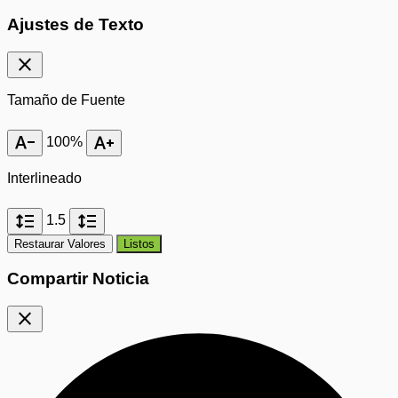
Ajustes de Texto
close
Tamaño de Fuente
text_decrease
text_increase
100%
Interlineado
format_line_spacing
format_line_spacing
1.5
Restaurar Valores
Listos
Compartir Noticia
close