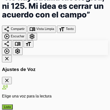
ni 125. Mi idea es cerrar un
acuerdo con el campo”
share
menu_book
format_size
Compartir
Vista Limpia
Texto
play_circle
settings
Escuchar
share
menu_book
format_size
play_circle
settings
close
Ajustes de Voz
close
record_voice_over
Elige una voz para la lectura
Listo