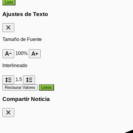
Listo
Ajustes de Texto
close
Tamaño de Fuente
text_decrease
text_increase
100%
Interlineado
format_line_spacing
format_line_spacing
1.5
Restaurar Valores
Listos
Compartir Noticia
close