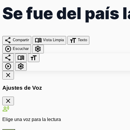
Se fue del país
share
menu_book
format_size
Compartir
Vista Limpia
Texto
play_circle
settings
Escuchar
share
menu_book
format_size
play_circle
settings
close
Ajustes de Voz
close
record_voice_over
Elige una voz para la lectura