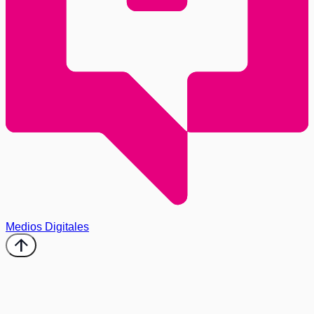
Medios Digitales
arrow_upward