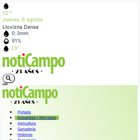
water_drop
13
°
Jueves, 6 agosto
Llovizna Densa
water_drop
0.3
mm
humidity_mid
91
%
water_drop
13°
search
Portada
Actualidad y Mercados
Agricultura
Ganadería
Historias