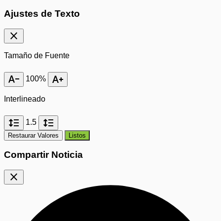
Ajustes de Texto
close
Tamaño de Fuente
text_decrease
text_increase
100%
Interlineado
format_line_spacing
format_line_spacing
1.5
Restaurar Valores
Listos
Compartir Noticia
close