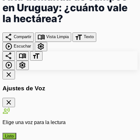
en Uruguay: ¿cuánto vale
la hectárea?
share
menu_book
format_size
Compartir
Vista Limpia
Texto
play_circle
settings
Escuchar
share
menu_book
format_size
play_circle
settings
close
Ajustes de Voz
close
record_voice_over
Elige una voz para la lectura
Listo