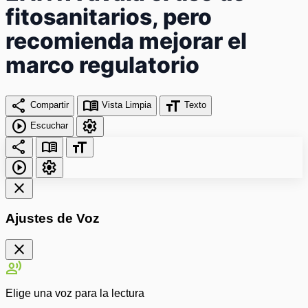
fitosanitarios, pero
recomienda mejorar el
marco regulatorio
share
menu_book
format_size
Compartir
Vista Limpia
Texto
play_circle
settings
Escuchar
share
menu_book
format_size
play_circle
settings
close
Ajustes de Voz
close
record_voice_over
Elige una voz para la lectura