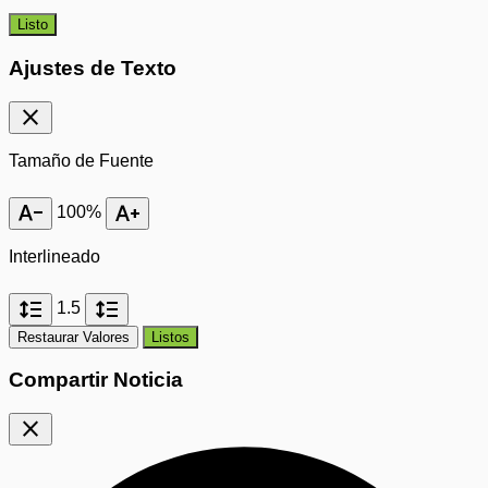
Listo
Ajustes de Texto
close
Tamaño de Fuente
text_decrease
text_increase
100%
Interlineado
format_line_spacing
format_line_spacing
1.5
Restaurar Valores
Listos
Compartir Noticia
close