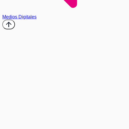
Medios Digitales
arrow_upward