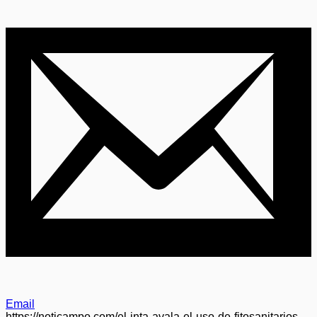
Email
https://noticampo.com/el-inta-avala-el-uso-de-fitosanitarios-