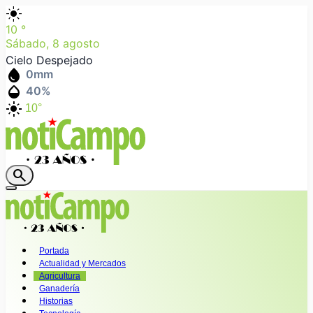
light_mode
10
°
Sábado, 8 agosto
Cielo Despejado
water_drop
0
mm
humidity_mid
40
%
light_mode
10°
search
Portada
Actualidad y Mercados
Agricultura
Ganadería
Historias