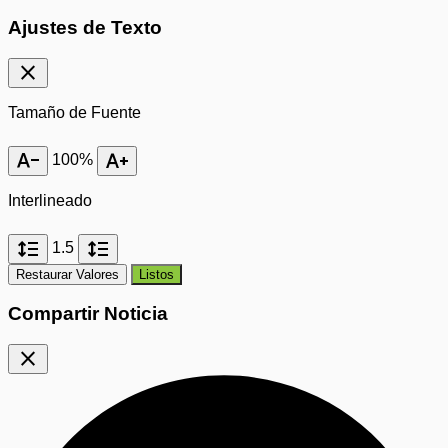
Ajustes de Texto
close
Tamaño de Fuente
text_decrease
text_increase
100%
Interlineado
format_line_spacing
format_line_spacing
1.5
Restaurar Valores
Listos
Compartir Noticia
close