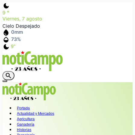
dark_mode
9
°
Viernes, 7 agosto
Cielo Despejado
water_drop
0
mm
humidity_mid
73
%
dark_mode
9°
search
Portada
Actualidad y Mercados
Agricultura
Ganadería
Historias