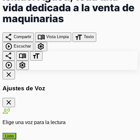
vida dedicada a la venta de
maquinarias
share
menu_book
format_size
Compartir
Vista Limpia
Texto
play_circle
settings
Escuchar
share
menu_book
format_size
play_circle
settings
close
Ajustes de Voz
close
record_voice_over
Elige una voz para la lectura
Listo