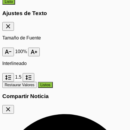
Listo
Ajustes de Texto
close
Tamaño de Fuente
text_decrease
text_increase
100%
Interlineado
format_line_spacing
format_line_spacing
1.5
Restaurar Valores
Listos
Compartir Noticia
close