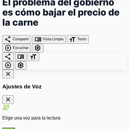
El problema del gobierno
es cómo bajar el precio de
la carne
share
menu_book
format_size
Compartir
Vista Limpia
Texto
play_circle
settings
Escuchar
share
menu_book
format_size
play_circle
settings
close
Ajustes de Voz
close
record_voice_over
Elige una voz para la lectura