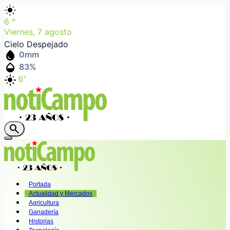
light_mode
6
°
Viernes, 7 agosto
Cielo Despejado
water_drop
0
mm
humidity_mid
83
%
light_mode
6°
search
Portada
Actualidad y Mercados
Agricultura
Ganadería
Historias