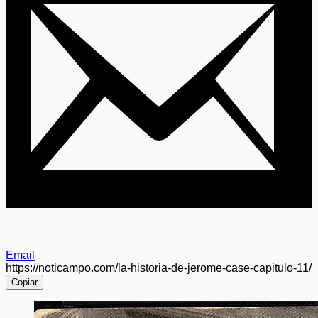
Email
https://noticampo.com/la-historia-de-jerome-case-capitulo-11/
Copiar