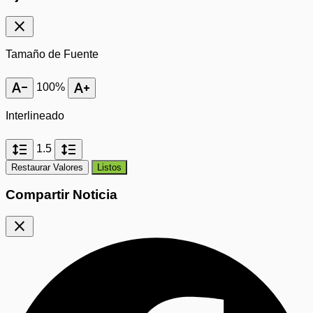
close
Tamaño de Fuente
text_decrease
text_increase
100%
Interlineado
format_line_spacing
format_line_spacing
1.5
Restaurar Valores
Listos
Compartir Noticia
close