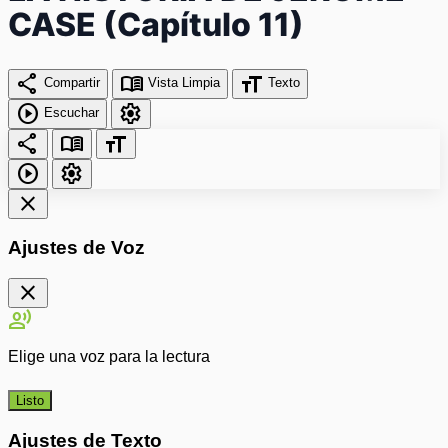
CASE (Capítulo 11)
share
menu_book
format_size
Compartir
Vista Limpia
Texto
play_circle
settings
Escuchar
share
menu_book
format_size
play_circle
settings
close
Ajustes de Voz
close
record_voice_over
Elige una voz para la lectura
Listo
Ajustes de Texto