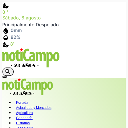
nights_stay
8
°
Sábado, 8 agosto
Principalmente Despejado
water_drop
0
mm
humidity_mid
82
%
nights_stay
8°
search
Portada
Actualidad y Mercados
Agricultura
Ganadería
Historias