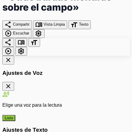
sobre el campo»
share
menu_book
format_size
Compartir
Vista Limpia
Texto
play_circle
settings
Escuchar
share
menu_book
format_size
play_circle
settings
close
Ajustes de Voz
close
record_voice_over
Elige una voz para la lectura
Listo
Ajustes de Texto