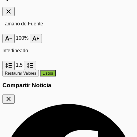
close
Tamaño de Fuente
text_decrease
text_increase
100%
Interlineado
format_line_spacing
format_line_spacing
1.5
Restaurar Valores
Listos
Compartir Noticia
close