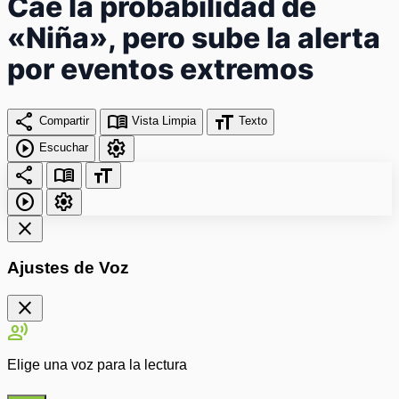
Cae la probabilidad de
«Niña», pero sube la alerta
por eventos extremos
share
menu_book
format_size
Compartir
Vista Limpia
Texto
play_circle
settings
Escuchar
share
menu_book
format_size
play_circle
settings
close
Ajustes de Voz
close
record_voice_over
Elige una voz para la lectura