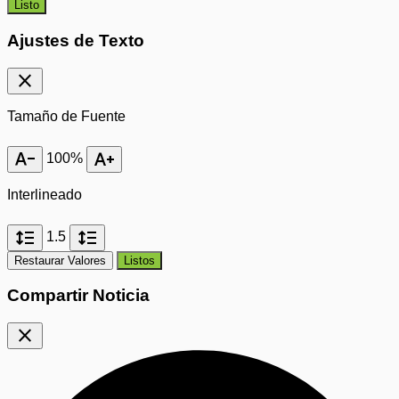
Listo
Ajustes de Texto
close
Tamaño de Fuente
text_decrease
text_increase
100%
Interlineado
format_line_spacing
format_line_spacing
1.5
Restaurar Valores
Listos
Compartir Noticia
close