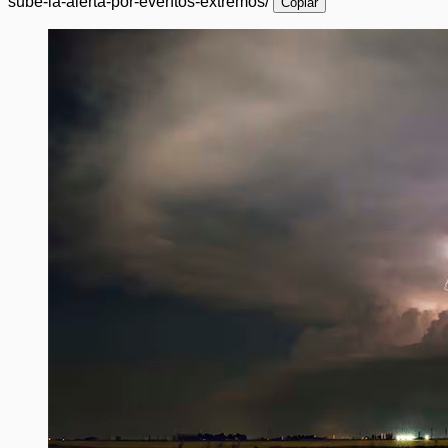
sube-la-alerta-por-eventos-extremos/
Copiar