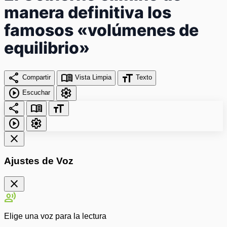
manera definitiva los
famosos «volúmenes de
equilibrio»
share
menu_book
format_size
Compartir
Vista Limpia
Texto
play_circle
settings
Escuchar
share
menu_book
format_size
play_circle
settings
close
Ajustes de Voz
close
record_voice_over
Elige una voz para la lectura