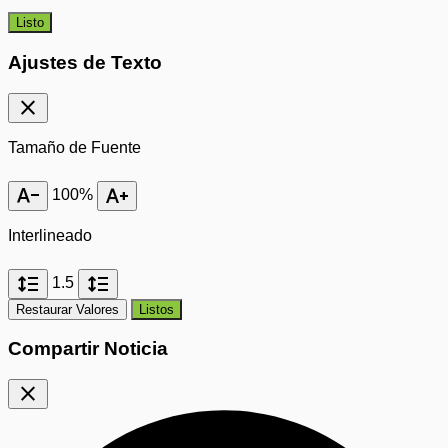
Listo
Ajustes de Texto
close
Tamaño de Fuente
text_decrease
text_increase
100%
Interlineado
format_line_spacing
format_line_spacing
1.5
Restaurar Valores
Listos
Compartir Noticia
close