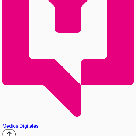
Medios Digitales
arrow_upward