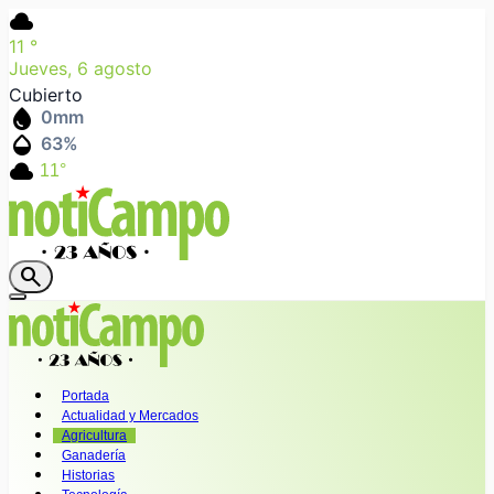
cloud
11
°
Jueves, 6 agosto
Cubierto
water_drop
0
mm
humidity_mid
63
%
cloud
11°
search
Portada
Actualidad y Mercados
Agricultura
Ganadería
Historias