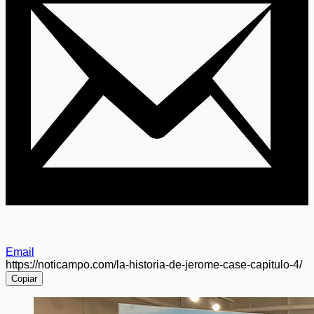
Email
https://noticampo.com/la-historia-de-jerome-case-capitulo-4/
Copiar