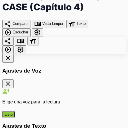
CASE (Capítulo 4)
share
menu_book
format_size
Compartir
Vista Limpia
Texto
play_circle
settings
Escuchar
share
menu_book
format_size
play_circle
settings
close
Ajustes de Voz
close
record_voice_over
Elige una voz para la lectura
Listo
Ajustes de Texto