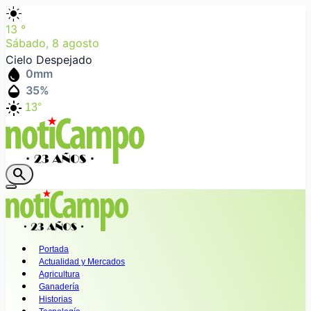
light_mode
13
°
Sábado, 8 agosto
Cielo Despejado
water_drop
0
mm
humidity_mid
35
%
light_mode
13°
search
Portada
Actualidad y Mercados
Agricultura
Ganadería
Historias