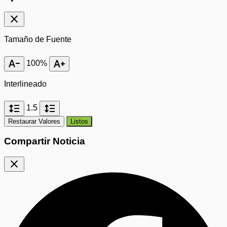
close
Tamaño de Fuente
text_decrease
text_increase
100%
Interlineado
format_line_spacing
format_line_spacing
1.5
Restaurar Valores
Listos
Compartir Noticia
close