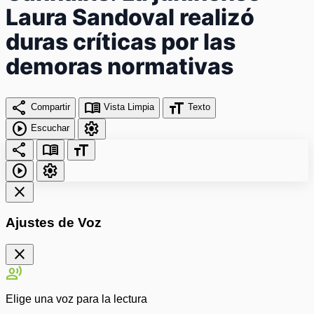
Laura Sandoval realizó
duras críticas por las
demoras normativas
share
menu_book
format_size
Compartir
Vista Limpia
Texto
play_circle
settings
Escuchar
share
menu_book
format_size
play_circle
settings
close
Ajustes de Voz
close
record_voice_over
Elige una voz para la lectura