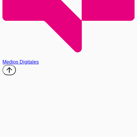
Medios Digitales
arrow_upward