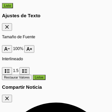
Listo
Ajustes de Texto
close
Tamaño de Fuente
text_decrease
text_increase
100%
Interlineado
format_line_spacing
format_line_spacing
1.5
Restaurar Valores
Listos
Compartir Noticia
close