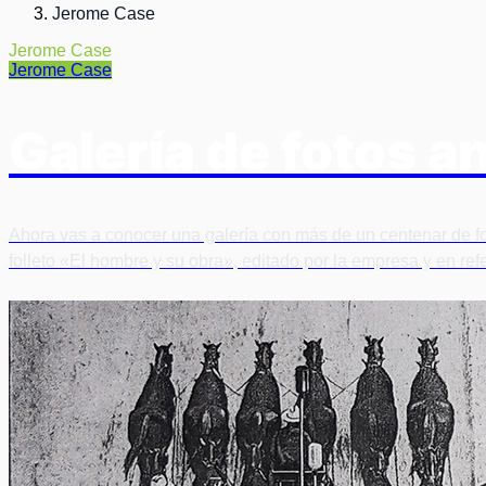
Jerome Case
Jerome Case
Jerome Case
Galería de fotos 
Ahora vas a conocer una galería con más de un centenar de fo
folleto «El hombre y su obra», editado por la empresa y en ref