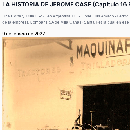
LA HISTORIA DE JEROME CASE (Capítulo 16 F
Una Corta y Trilla CASE en Argentina POR: José Luis Amado -Periodi
de la empresa Compañs SA de Villa Cañás (Santa Fe) la cual en es
9 de febrero de 2022