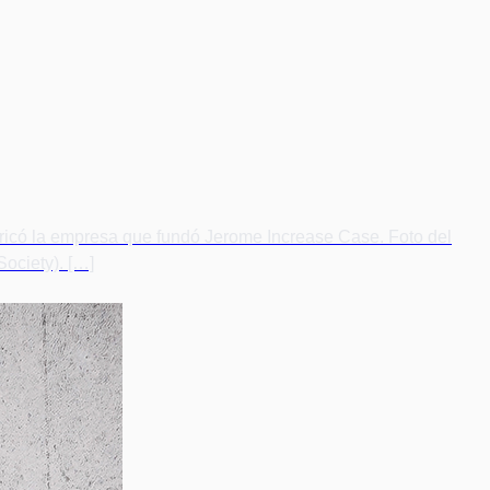
bricó la empresa que fundó Jerome Increase Case. Foto del
Society). […]