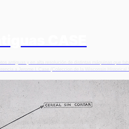
antiguas CASE
tos antiguas y en alta resolución de distintas máquinas que fa
erencia a Jerome I. Case (Coleccion de la Wisconsin Historical 