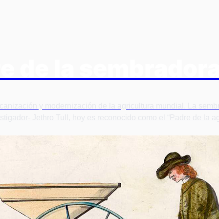
dre de la sembrado
mecanización y modernización de la agricultura mundial. La sem
gador- Jethro Tull, hoy es reconocido como el “Padre de la agri