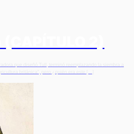
ra (CAPÍTULO 2)
bradora que diseñó Tull, terminó reemplazando la siembra a
cultura británica”, pero ¿quién era este […]