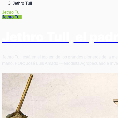
Jethro Tull
Jethro Tull
Jethro Tull
Jethro Tull, el pa
Jethro Tull está en el top ten de los grandes pioneros de la 
mano. POR: José Luis Amado -Periodista Agropecuario e Investi