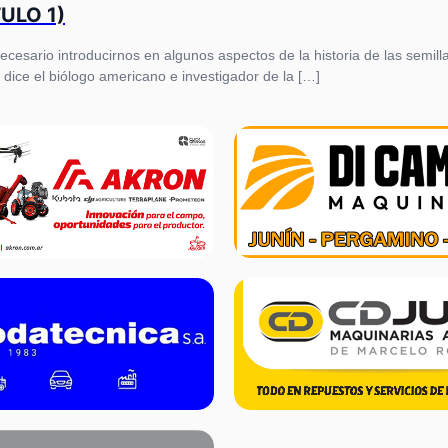
TULO 1)
 necesario introducirnos en algunos aspectos de la historia de las semil
 dice el biólogo americano e investigador de la […]