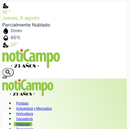
nights_stay
10
°
Jueves, 6 agosto
Parcialmente Nublado
water_drop
0
mm
humidity_mid
60
%
nights_stay
10°
search
Portada
Actualidad y Mercados
Agricultura
Ganadería
Historias