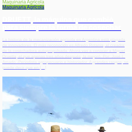
Maquinaria Agrícola
Maquinaria Agrícola
DRUETT, la máquina que cambió
para siempre la forma de cosechar
La historia de la mecanización agrícola en Argentina está plagada
de innovadores. El más reconocido es Alfredo Rotania, el creador
de la cosechadora autopropulsada. Ahora vas a conocer a Miguel
Druetta, el que apenas tres años después, la mejoró. Por: José L.
Amado -Periodista agropecuario e historiador. A grandes rasgos, se
puede decir que en […]