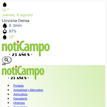
water_drop
13
°
Jueves, 6 agosto
Llovizna Densa
water_drop
0.3
mm
humidity_mid
87
%
water_drop
13°
search
Portada
Actualidad y Mercados
Agricultura
Ganadería
Historias