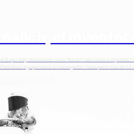
oelich, el inventor
uyó lo que hoy conocemos como “tractor” con motor a explosión
Periodista Agropecuario e Investigador- Hace poco más de 10 