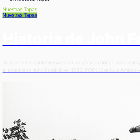
Nuestras Tapas
Nuestras Tapas
Historia de John Fr
Si bien existe controversia sobre quién y en dónde se constr
el americano John Froelich en 1890. POR: José Luis Amado –