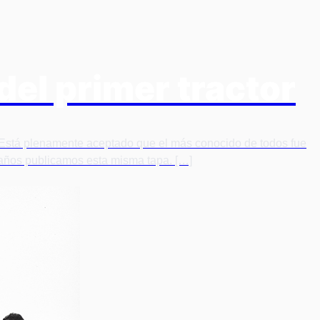
 del primer tractor
. Está plenamente aceptado que el más conocido de todos fue
años publicamos esta misma tapa. […]