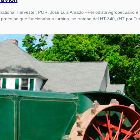
rnational Harvester. POR: José Luis Amado –Periodista Agropecuario e
rototipo que funcionaba a turbina, se trataba del HT-340, (HT por Turb