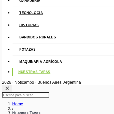
GANADERÍA
TECNOLOGÍA
HISTORIAS
BANDIDOS RURALES
FOTAZAS
MAQUINARIA AGRÍCOLA
NUESTRAS TAPAS
2026 · Noticampo · Buenos Aires, Argentina
close
Home
/
Nuestras Tapas