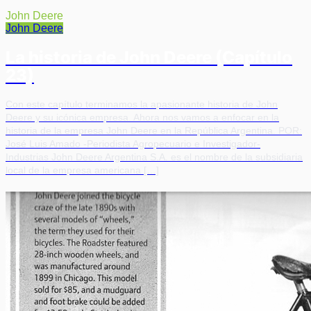
John Deere
John Deere
La historia de John Deere (Capítulo
23)
Con este capítulo terminamos la apasionante historia de John
Deere y su icónica empresa. Ahora nos vamos a enfocar en la
historia de la empresa John Deere en la República Argentina. POR:
José Luis Amado -Periodista Agropecuario e Investigador-
Industrias John Deere Argentina S.A. es el nombre de la subsidiaria
local de la empresa americana […]