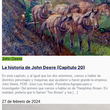
John Deere
La historia de John Deere (Capítulo 20)
En este capítulo, y al igual que los dos anteriores, vamos a hablar de
distintos personajes y maquinas que ayudaron a hacer grande la empresa
John Deere. POR: José Luis Amado -Periodista Agropecuario e
Investigador- Del primero que vamos a hablar es de Theophilus Brown. En
realidad, prefería que lo llamen “Teo Brown” y fue […]
27 de febrero de 2024