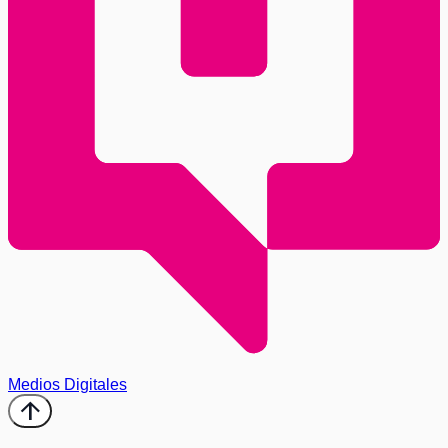
Medios Digitales
arrow_upward