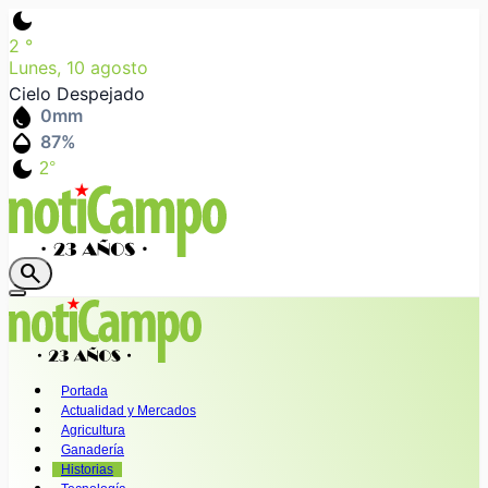
dark_mode
2
°
Lunes, 10 agosto
Cielo Despejado
water_drop
0
mm
humidity_mid
87
%
dark_mode
2°
search
Portada
Actualidad y Mercados
Agricultura
Ganadería
Historias