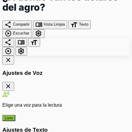
del agro?
share
menu_book
format_size
Compartir
Vista Limpia
Texto
play_circle
settings
Escuchar
share
menu_book
format_size
play_circle
settings
close
Ajustes de Voz
close
record_voice_over
Elige una voz para la lectura
Listo
Ajustes de Texto