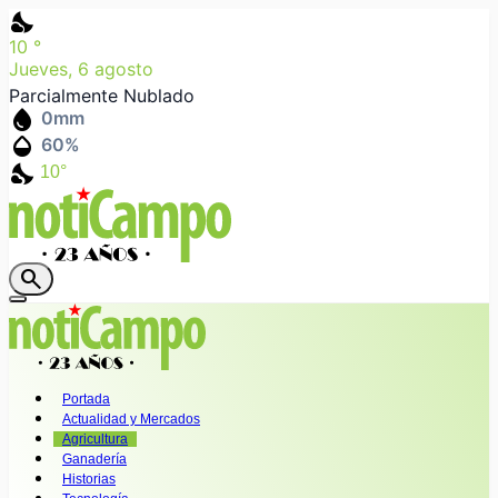
nights_stay
10
°
Jueves, 6 agosto
Parcialmente Nublado
water_drop
0
mm
humidity_mid
60
%
nights_stay
10°
search
Portada
Actualidad y Mercados
Agricultura
Ganadería
Historias