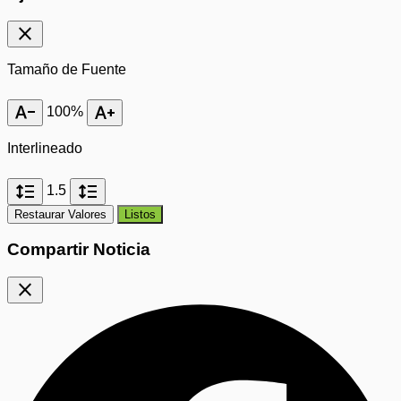
close
Tamaño de Fuente
text_decrease
text_increase
100%
Interlineado
format_line_spacing
format_line_spacing
1.5
Restaurar Valores
Listos
Compartir Noticia
close