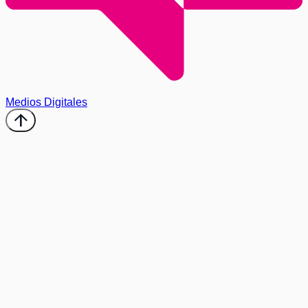
Medios Digitales
arrow_upward