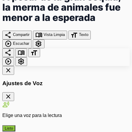
la merma de animales fue
menor a la esperada
share
menu_book
format_size
Compartir
Vista Limpia
Texto
play_circle
settings
Escuchar
share
menu_book
format_size
play_circle
settings
close
Ajustes de Voz
close
record_voice_over
Elige una voz para la lectura
Listo