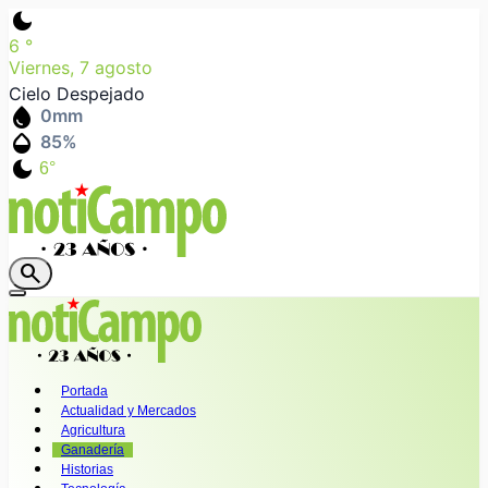
dark_mode
6
°
Viernes, 7 agosto
Cielo Despejado
water_drop
0
mm
humidity_mid
85
%
dark_mode
6°
search
Portada
Actualidad y Mercados
Agricultura
Ganadería
Historias