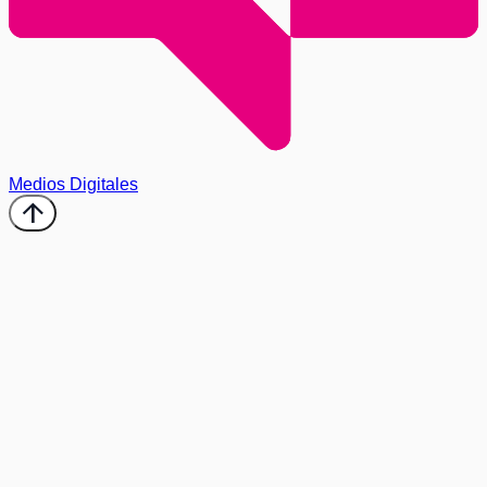
Medios Digitales
arrow_upward