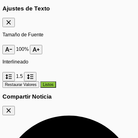
Ajustes de Texto
close
Tamaño de Fuente
text_decrease
text_increase
100%
Interlineado
format_line_spacing
format_line_spacing
1.5
Restaurar Valores
Listos
Compartir Noticia
close