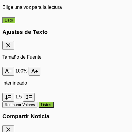
Elige una voz para la lectura
Listo
Ajustes de Texto
close
Tamaño de Fuente
text_decrease
text_increase
100%
Interlineado
format_line_spacing
format_line_spacing
1.5
Restaurar Valores
Listos
Compartir Noticia
close