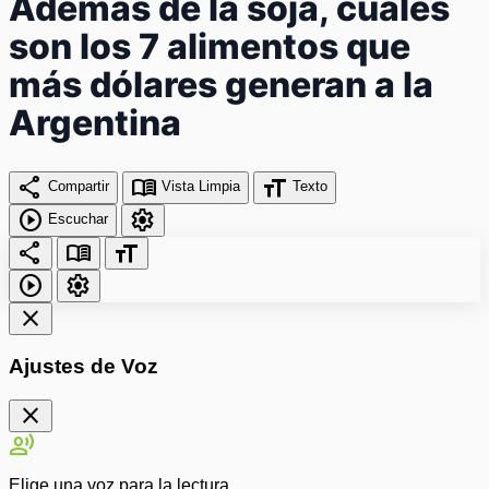
Además de la soja, cuáles
son los 7 alimentos que
más dólares generan a la
Argentina
share
menu_book
format_size
Compartir
Vista Limpia
Texto
play_circle
settings
Escuchar
share
menu_book
format_size
play_circle
settings
close
Ajustes de Voz
close
record_voice_over
Elige una voz para la lectura