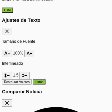
Listo
Ajustes de Texto
close
Tamaño de Fuente
text_decrease
text_increase
100%
Interlineado
format_line_spacing
format_line_spacing
1.5
Restaurar Valores
Listos
Compartir Noticia
close