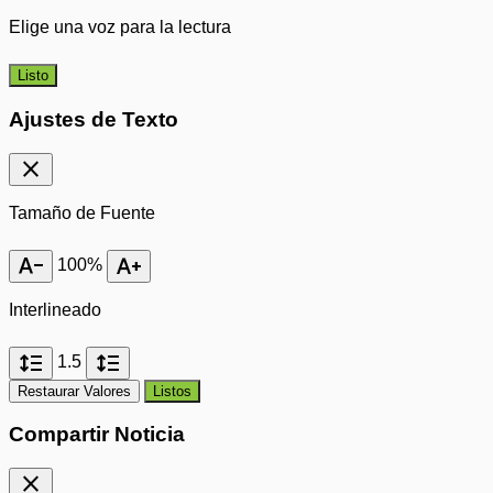
Elige una voz para la lectura
Listo
Ajustes de Texto
close
Tamaño de Fuente
text_decrease
text_increase
100%
Interlineado
format_line_spacing
format_line_spacing
1.5
Restaurar Valores
Listos
Compartir Noticia
close