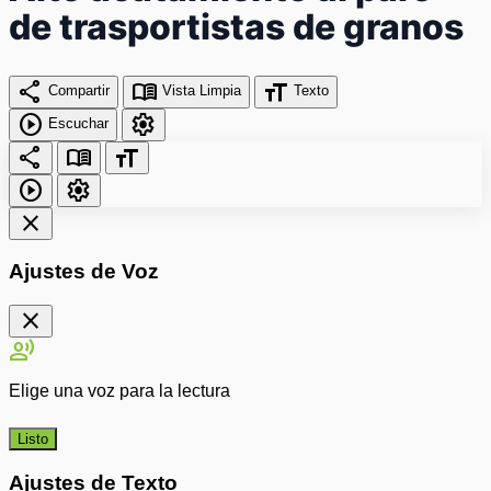
de trasportistas de granos
share
menu_book
format_size
Compartir
Vista Limpia
Texto
play_circle
settings
Escuchar
share
menu_book
format_size
play_circle
settings
close
Ajustes de Voz
close
record_voice_over
Elige una voz para la lectura
Listo
Ajustes de Texto