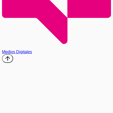
Medios Digitales
arrow_upward