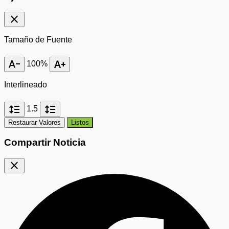
close
Tamaño de Fuente
text_decrease
text_increase
100%
Interlineado
format_line_spacing
format_line_spacing
1.5
Restaurar Valores
Listos
Compartir Noticia
close