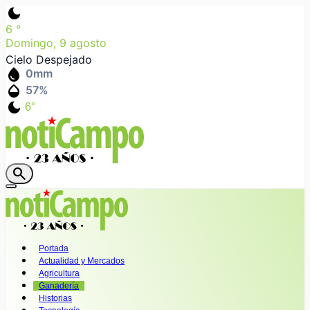
dark_mode
6
°
Domingo, 9 agosto
Cielo Despejado
water_drop
0
mm
humidity_mid
57
%
dark_mode
6°
search
Portada
Actualidad y Mercados
Agricultura
Ganadería
Historias