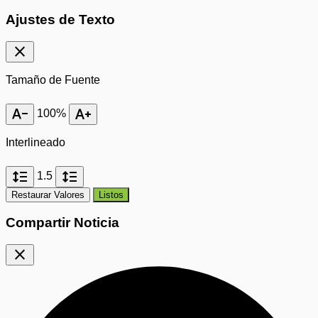
Ajustes de Texto
close
Tamaño de Fuente
text_decrease
text_increase
100%
Interlineado
format_line_spacing
format_line_spacing
1.5
Restaurar Valores
Listos
Compartir Noticia
close