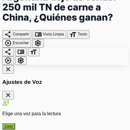
250 mil TN de carne a
China, ¿Quiénes ganan?
share
menu_book
format_size
Compartir
Vista Limpia
Texto
play_circle
settings
Escuchar
share
menu_book
format_size
play_circle
settings
close
Ajustes de Voz
close
record_voice_over
Elige una voz para la lectura
Listo