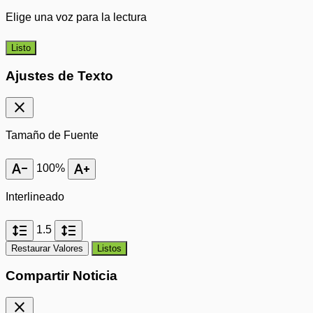
Elige una voz para la lectura
Listo
Ajustes de Texto
close
Tamaño de Fuente
text_decrease
text_increase
100%
Interlineado
format_line_spacing
format_line_spacing
1.5
Restaurar Valores
Listos
Compartir Noticia
close