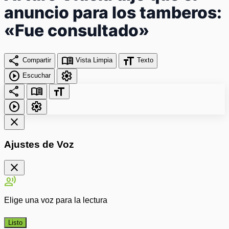
anuncio para los tamberos:
«Fue consultado»
share
menu_book
format_size
Compartir
Vista Limpia
Texto
play_circle
settings
Escuchar
share
menu_book
format_size
play_circle
settings
close
Ajustes de Voz
close
record_voice_over
Elige una voz para la lectura
Listo