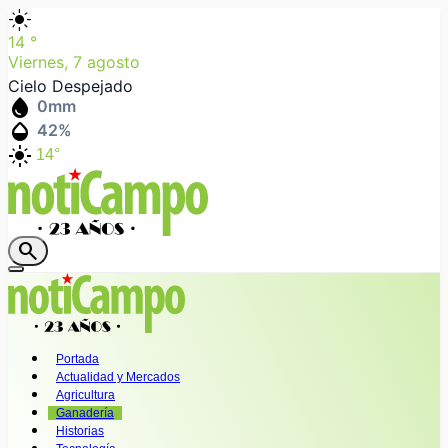
light_mode
14
°
Viernes, 7 agosto
Cielo Despejado
water_drop
0
mm
humidity_mid
42
%
light_mode
14°
search
Portada
Actualidad y Mercados
Agricultura
Ganadería
Historias