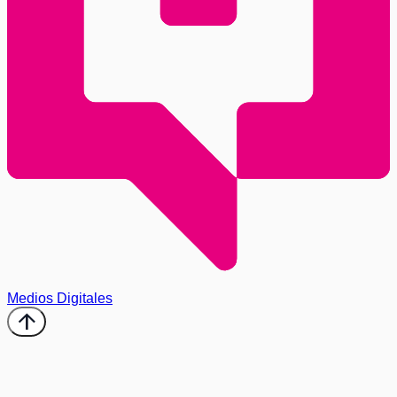
Medios Digitales
arrow_upward