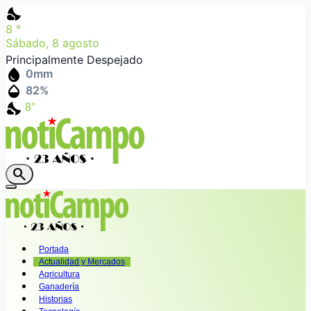
nights_stay
8
°
Sábado, 8 agosto
Principalmente Despejado
water_drop
0
mm
humidity_mid
82
%
nights_stay
8°
search
Portada
Actualidad y Mercados
Agricultura
Ganadería
Historias