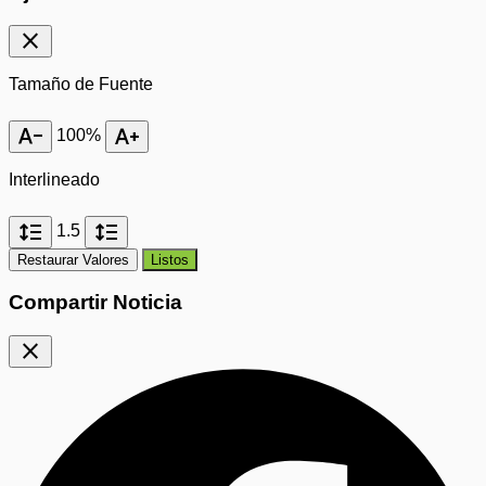
close
Tamaño de Fuente
text_decrease
text_increase
100%
Interlineado
format_line_spacing
format_line_spacing
1.5
Restaurar Valores
Listos
Compartir Noticia
close