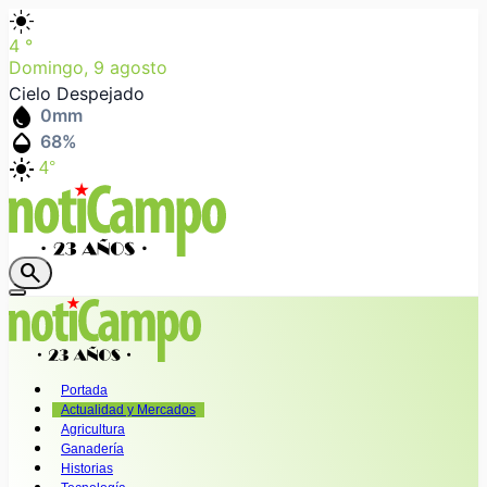
light_mode
4
°
Domingo, 9 agosto
Cielo Despejado
water_drop
0
mm
humidity_mid
68
%
light_mode
4°
search
Portada
Actualidad y Mercados
Agricultura
Ganadería
Historias