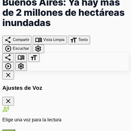
Buenos Aires: Ya hay más
de 2 millones de hectáreas
inundadas
share
menu_book
format_size
Compartir
Vista Limpia
Texto
play_circle
settings
Escuchar
share
menu_book
format_size
play_circle
settings
close
Ajustes de Voz
close
record_voice_over
Elige una voz para la lectura