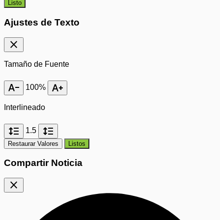
Listo
Ajustes de Texto
close
Tamaño de Fuente
text_decrease
text_increase
100%
Interlineado
format_line_spacing
format_line_spacing
1.5
Restaurar Valores
Listos
Compartir Noticia
close