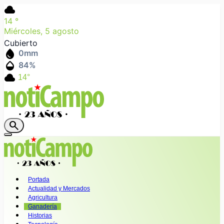
cloud
14
°
Miércoles, 5 agosto
Cubierto
water_drop
0
mm
humidity_mid
84
%
cloud
14°
search
Portada
Actualidad y Mercados
Agricultura
Ganadería
Historias