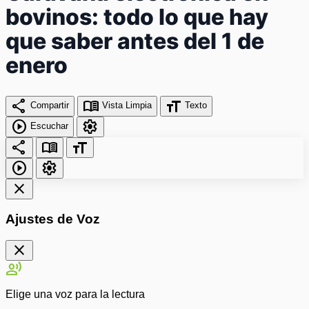
bovinos: todo lo que hay
que saber antes del 1 de
enero
share
menu_book
format_size
Compartir
Vista Limpia
Texto
play_circle
settings
Escuchar
share
menu_book
format_size
play_circle
settings
close
Ajustes de Voz
close
record_voice_over
Elige una voz para la lectura