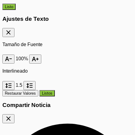
Listo
Ajustes de Texto
close
Tamaño de Fuente
text_decrease
text_increase
100%
Interlineado
format_line_spacing
format_line_spacing
1.5
Restaurar Valores
Listos
Compartir Noticia
close