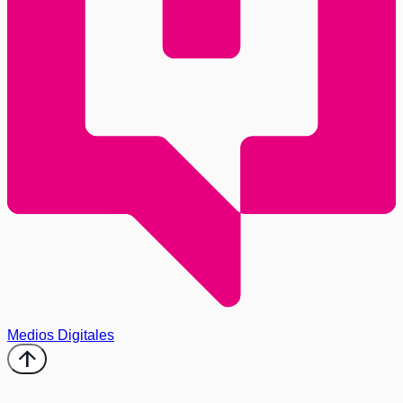
Medios Digitales
arrow_upward