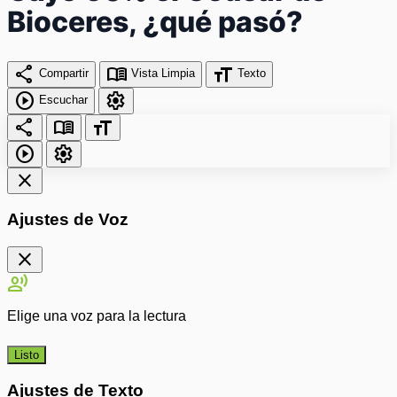
Bioceres, ¿qué pasó?
share
menu_book
format_size
Compartir
Vista Limpia
Texto
play_circle
settings
Escuchar
share
menu_book
format_size
play_circle
settings
close
Ajustes de Voz
close
record_voice_over
Elige una voz para la lectura
Listo
Ajustes de Texto