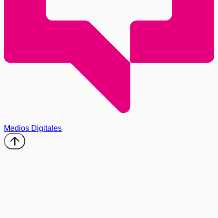
Medios Digitales
arrow_upward