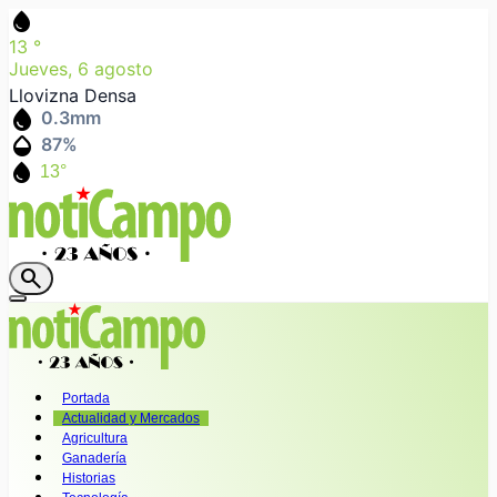
water_drop
13
°
Jueves, 6 agosto
Llovizna Densa
water_drop
0.3
mm
humidity_mid
87
%
water_drop
13°
search
Portada
Actualidad y Mercados
Agricultura
Ganadería
Historias