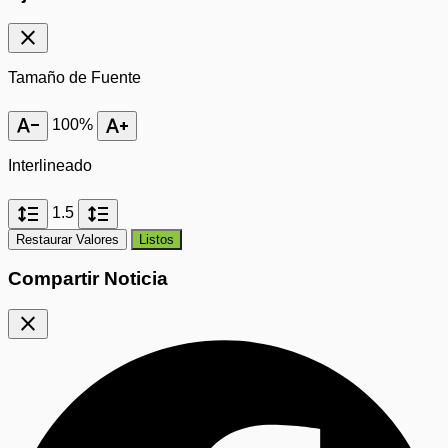
close
Tamaño de Fuente
text_decrease
text_increase
100%
Interlineado
format_line_spacing
format_line_spacing
1.5
Restaurar Valores
Listos
Compartir Noticia
close