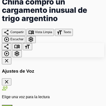
China compró un
cargamento inusual de
trigo argentino
share
menu_book
format_size
Compartir
Vista Limpia
Texto
play_circle
settings
Escuchar
share
menu_book
format_size
play_circle
settings
close
Ajustes de Voz
close
record_voice_over
Elige una voz para la lectura