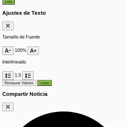
Listo
Ajustes de Texto
close
Tamaño de Fuente
text_decrease
text_increase
100%
Interlineado
format_line_spacing
format_line_spacing
1.5
Restaurar Valores
Listos
Compartir Noticia
close