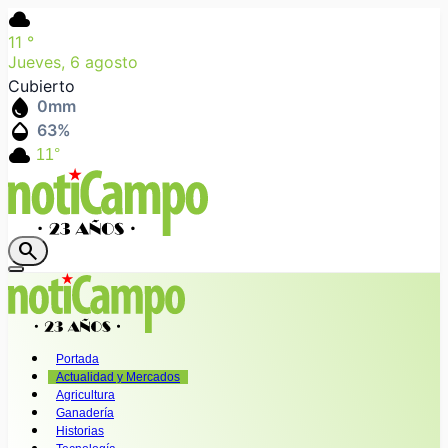
cloud
11
°
Jueves, 6 agosto
Cubierto
water_drop
0
mm
humidity_mid
63
%
cloud
11°
search
Portada
Actualidad y Mercados
Agricultura
Ganadería
Historias