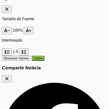
close
Tamaño de Fuente
text_decrease
text_increase
100%
Interlineado
format_line_spacing
format_line_spacing
1.5
Restaurar Valores
Listos
Compartir Noticia
close