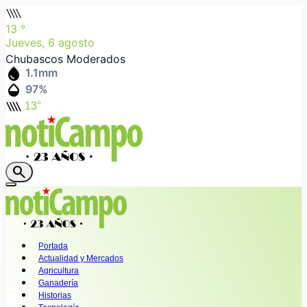
rainy_heavy
13
°
Jueves, 6 agosto
Chubascos Moderados
water_drop
1.1
mm
humidity_mid
97
%
rainy_heavy
13°
search
Portada
Actualidad y Mercados
Agricultura
Ganadería
Historias