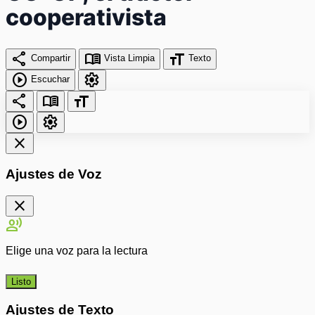
cooperativista
share
menu_book
format_size
Compartir
Vista Limpia
Texto
play_circle
settings
Escuchar
share
menu_book
format_size
play_circle
settings
close
Ajustes de Voz
close
record_voice_over
Elige una voz para la lectura
Listo
Ajustes de Texto