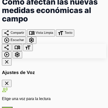
Cómo afectan las nuevas
medidas económicas al
campo
share
menu_book
format_size
Compartir
Vista Limpia
Texto
play_circle
settings
Escuchar
share
menu_book
format_size
play_circle
settings
close
Ajustes de Voz
close
record_voice_over
Elige una voz para la lectura