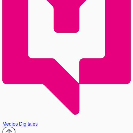
Medios Digitales
arrow_upward