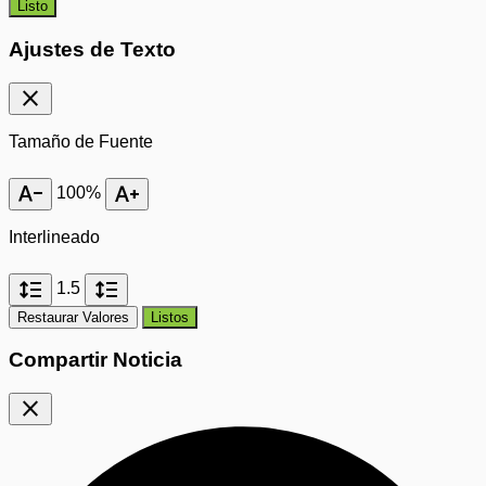
Listo
Ajustes de Texto
close
Tamaño de Fuente
text_decrease
text_increase
100%
Interlineado
format_line_spacing
format_line_spacing
1.5
Restaurar Valores
Listos
Compartir Noticia
close