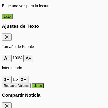
Elige una voz para la lectura
Listo
Ajustes de Texto
close
Tamaño de Fuente
text_decrease
text_increase
100%
Interlineado
format_line_spacing
format_line_spacing
1.5
Restaurar Valores
Listos
Compartir Noticia
close