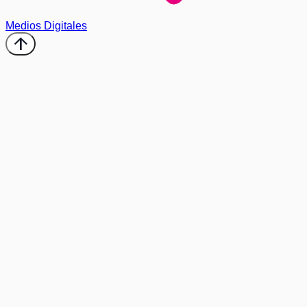
Medios Digitales
arrow_upward