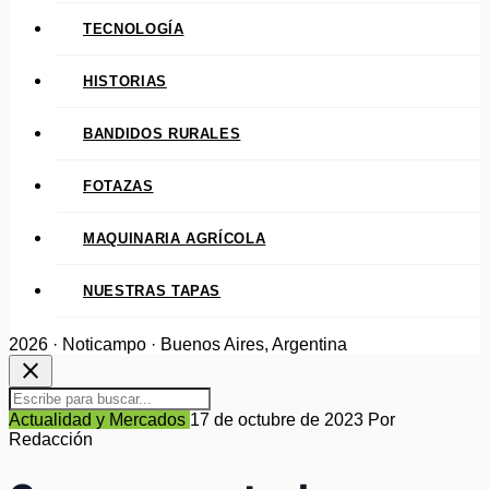
TECNOLOGÍA
HISTORIAS
BANDIDOS RURALES
FOTAZAS
MAQUINARIA AGRÍCOLA
NUESTRAS TAPAS
2026 · Noticampo · Buenos Aires, Argentina
close
Actualidad y Mercados
17 de octubre de 2023
Por
Redacción