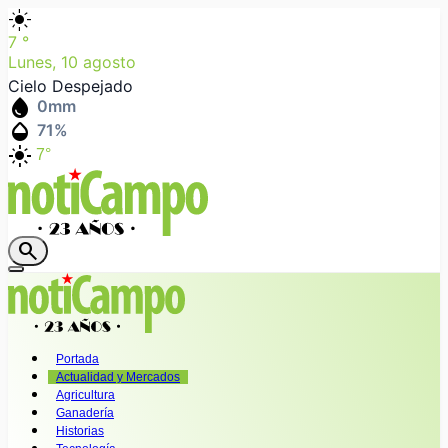
light_mode
7
°
Lunes, 10 agosto
Cielo Despejado
water_drop
0
mm
humidity_mid
71
%
light_mode
7°
search
Portada
Actualidad y Mercados
Agricultura
Ganadería
Historias