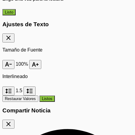
Listo
Ajustes de Texto
close
Tamaño de Fuente
text_decrease
text_increase
100%
Interlineado
format_line_spacing
format_line_spacing
1.5
Restaurar Valores
Listos
Compartir Noticia
close