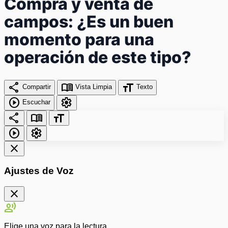
Compra y venta de
campos: ¿Es un buen
momento para una
operación de este tipo?
share
menu_book
format_size
Compartir
Vista Limpia
Texto
play_circle
settings
Escuchar
share
menu_book
format_size
play_circle
settings
close
Ajustes de Voz
close
record_voice_over
Elige una voz para la lectura