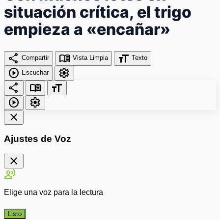
situación crítica, el trigo
empieza a «encañar»
share
menu_book
format_size
Compartir
Vista Limpia
Texto
play_circle
settings
Escuchar
share
menu_book
format_size
play_circle
settings
close
Ajustes de Voz
close
record_voice_over
Elige una voz para la lectura
Listo