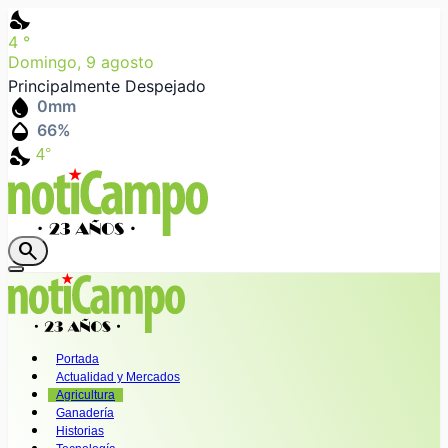
nights_stay
4
°
Domingo, 9 agosto
Principalmente Despejado
water_drop
0
mm
humidity_mid
66
%
nights_stay
4°
search
Portada
Actualidad y Mercados
Agricultura
Ganadería
Historias