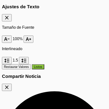
Ajustes de Texto
close
Tamaño de Fuente
text_decrease
text_increase
100%
Interlineado
format_line_spacing
format_line_spacing
1.5
Restaurar Valores
Listos
Compartir Noticia
close