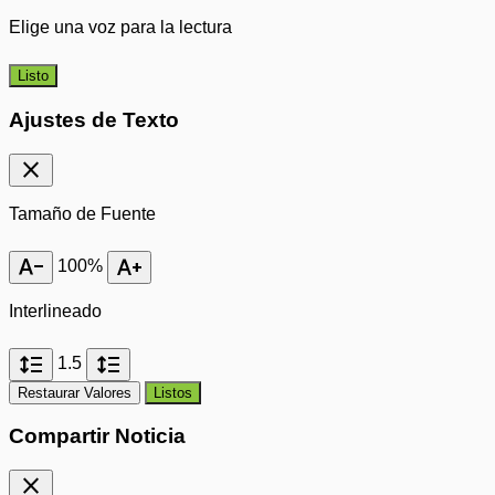
Elige una voz para la lectura
Listo
Ajustes de Texto
close
Tamaño de Fuente
text_decrease
text_increase
100%
Interlineado
format_line_spacing
format_line_spacing
1.5
Restaurar Valores
Listos
Compartir Noticia
close