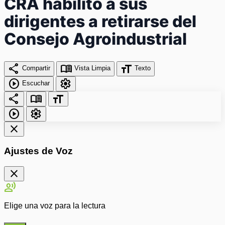
CRA habilitó a sus
dirigentes a retirarse del
Consejo Agroindustrial
share
menu_book
format_size
Compartir
Vista Limpia
Texto
play_circle
settings
Escuchar
share
menu_book
format_size
play_circle
settings
close
Ajustes de Voz
close
record_voice_over
Elige una voz para la lectura