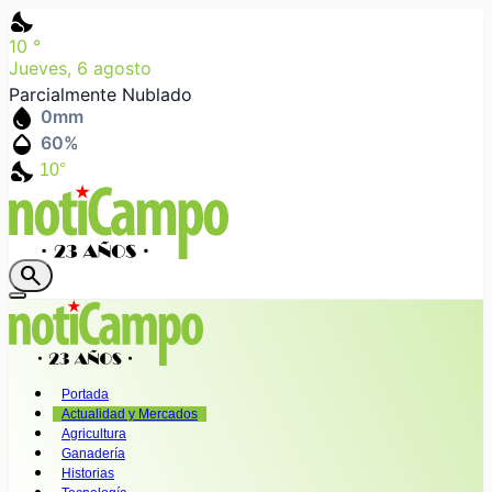
nights_stay
10
°
Jueves, 6 agosto
Parcialmente Nublado
water_drop
0
mm
humidity_mid
60
%
nights_stay
10°
search
Portada
Actualidad y Mercados
Agricultura
Ganadería
Historias