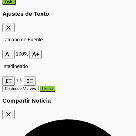
Listo
Ajustes de Texto
close
Tamaño de Fuente
text_decrease
text_increase
100%
Interlineado
format_line_spacing
format_line_spacing
1.5
Restaurar Valores
Listos
Compartir Noticia
close