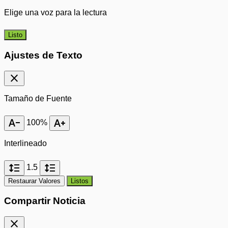
Elige una voz para la lectura
Listo
Ajustes de Texto
close
Tamaño de Fuente
text_decrease
text_increase
100%
Interlineado
format_line_spacing
format_line_spacing
1.5
Restaurar Valores
Listos
Compartir Noticia
close