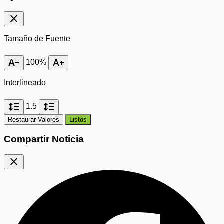
close
Tamaño de Fuente
text_decrease
text_increase
100%
Interlineado
format_line_spacing
format_line_spacing
1.5
Restaurar Valores
Listos
Compartir Noticia
close