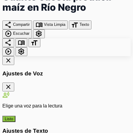
maíz en Río Negro
share
menu_book
format_size
Compartir
Vista Limpia
Texto
play_circle
settings
Escuchar
share
menu_book
format_size
play_circle
settings
close
Ajustes de Voz
close
record_voice_over
Elige una voz para la lectura
Listo
Ajustes de Texto