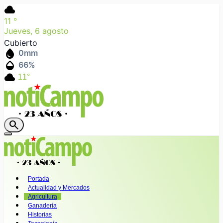
cloud
11
°
Jueves, 6 agosto
Cubierto
water_drop
0
mm
humidity_mid
66
%
cloud
11°
search
Portada
Actualidad y Mercados
Agricultura
Ganadería
Historias